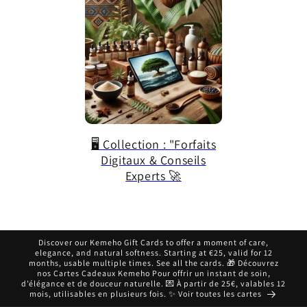
🖥️ Collection : "Forfaits
Digitaux & Conseils
Experts 🚀
Discover our Kemeho Gift Cards to offer a moment of care,
elegance, and natural softness. Starting at €25, valid for 12
months, usable multiple times. See all the cards. 🎁 Découvrez
nos Cartes Cadeaux Kemeho Pour offrir un instant de soin,
d’élégance et de douceur naturelle. 💌 À partir de 25€, valables 12
mois, utilisables en plusieurs fois. ✨ Voir toutes les cartes