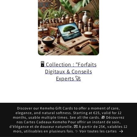
🖥️ Collection : "Forfaits
Digitaux & Conseils
Experts 🚀
Discover our Kemeho Gift Cards to offer a moment of care,
elegance, and natural softness. Starting at €25, valid for 12
months, usable multiple times. See all the cards. 🎁 Découvrez
nos Cartes Cadeaux Kemeho Pour offrir un instant de soin,
d’élégance et de douceur naturelle. 💌 À partir de 25€, valables 12
mois, utilisables en plusieurs fois. ✨ Voir toutes les cartes