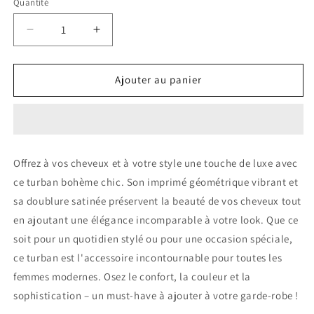
Quantité
Réduire
Augmenter
la
la
quantité
quantité
de
de
Ajouter au panier
Turban
Turban
Bohème
Bohème
Chic
Chic
–
–
miss
miss
Offrez à vos cheveux et à votre style une touche de luxe avec
Afiavi
Afiavi
ce turban bohème chic. Son imprimé géométrique vibrant et
sa doublure satinée préservent la beauté de vos cheveux tout
en ajoutant une élégance incomparable à votre look. Que ce
soit pour un quotidien stylé ou pour une occasion spéciale,
ce turban est l'accessoire incontournable pour toutes les
femmes modernes. Osez le confort, la couleur et la
sophistication – un must-have à ajouter à votre garde-robe !