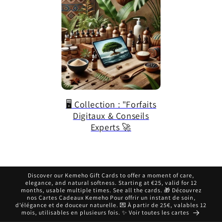
🖥️ Collection : "Forfaits
Digitaux & Conseils
Experts 🚀
Discover our Kemeho Gift Cards to offer a moment of care,
elegance, and natural softness. Starting at €25, valid for 12
months, usable multiple times. See all the cards. 🎁 Découvrez
nos Cartes Cadeaux Kemeho Pour offrir un instant de soin,
d’élégance et de douceur naturelle. 💌 À partir de 25€, valables 12
mois, utilisables en plusieurs fois. ✨ Voir toutes les cartes